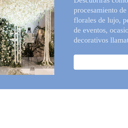
Descubrirás cómo 
procesamiento de 
florales de lujo,
de eventos, ocasi
decorativos llama