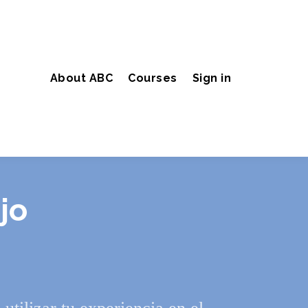
About ABC
Courses
Sign in
jo